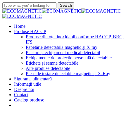
Skip
Search
to
Close
main
Search
content
Menu
Home
Produse HACCP
Produse din oțel inoxidabil conforme HACCP, BRC,
IFS
Papetărie detectabilă magnetic și X-ray
Plasturi și echipament medical detectabil
Echipamente de protecție personală detectabile
Etichete și semne detectabile
Alte produse detectabile
Piese de testare detectabile magnetic și X-Ray
Siguranța alimentară
Informații utile
Despre noi
Contact
Catalog produse
phone
email